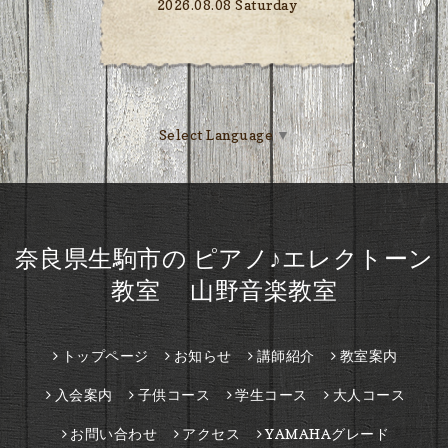
2026.08.08 Saturday
Select Language
▼
奈良県生駒市の ピアノ♪エレクトーン
教室 山野音楽教室
トップページ
お知らせ
講師紹介
教室案内
入会案内
子供コース
学生コース
大人コース
お問い合わせ
アクセス
YAMAHAグレード