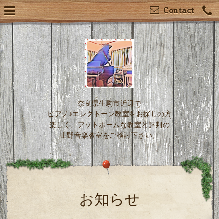
Contact
奈良県生駒市近辺で
ピアノ♪エレクトーン教室をお探しの方
楽しく、アットホームな教室と評判の
山野音楽教室をご検討下さい。
お知らせ