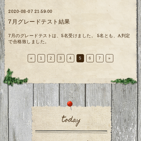
2020-08-07 21:59:00
7月グレードテスト結果
7月のグレードテストは、5名受けました。 5名とも、A判定
で合格致しました。
«
1
2
3
4
5
6
7
»
today