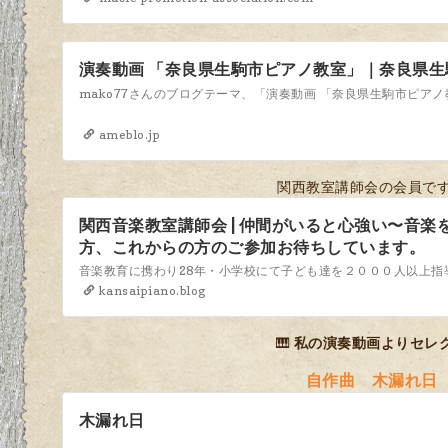
演奏動画 「奈良県生駒市ピアノ教室」｜奈良県
mako77さんのブログテーマ、「演奏動画 「奈良県生駒市ピア
ameblo.jp
関西教室講師会の会員で
関西音楽教室講師会 | 仲間がいると心強い〜音楽
方、これからの方のご参加お待ちしています。
kansaipiano.blog
🎹
私の演奏動画よりセレ
自作曲 木漏れ日
木漏れ日