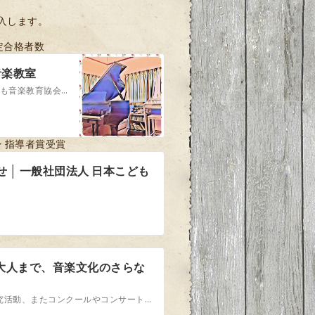
導入します。
定合格者数
音楽教室
ソルフェージュ検定ソルフェージュ検定 │ 一般社団法人 日本こども音楽教育協会nko-kyoiku.jp山野音楽教室 合格者 （2026年6月末迄）8級 １名 11級 2名 12級 2名
 指導者賞受賞
│ 一般社団法人 日本こども
ら大人まで、音楽文化のさらな
一般社団法人音楽教育推進協会は、音楽教育・音楽支援・音楽研究活動、またコンクールやコンサートの主催を通じ、音楽文化の更なる発展を目指します