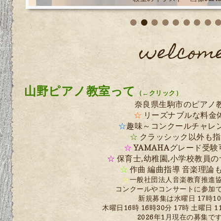
welcom
山野ピアノ教室って
（←クリック）
奈良県生駒市のピアノ
☆
リーズナブルな料金
☆
趣味～コンクールチャレ
☆
クラッシック以外も指
☆
YAMAHAグレード受験
☆
保育士,幼稚園,小学校教員
☆
作曲 編曲指導 音楽理論
☆
一般社団法人音楽教育推進
コンクールやコンサートに参加
新規募集は水曜日 17時1
木曜日16時 16時30分 17時 土曜日 11
2026年1月現在の募集で