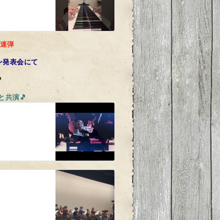
 連弾
ン発表会にて

と共演🎵