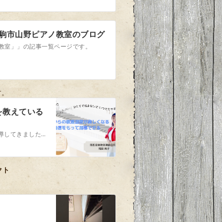
生駒市山野ピアノ教室のブログ
ノ教室」」の記事一覧ページです。
す。
を教えている
音楽教育に携わり28年・小学校にて子ども達を２０００人以上指導してきました。自宅教室の講師は孤独な時もあり、また判断に迷う時もあります。 子ども達の未来のため、先生方のお教室の発展のために講師会でともに学んでいきましょう。関西の先生以外の先生もお待ちしています。
クト