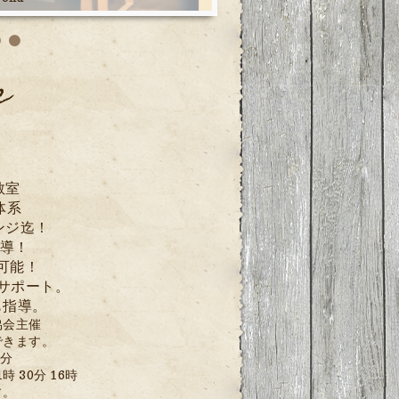
e
教室
体系
ンジ迄！
導！
可能！
のサポート。
も指導。
協会
主催
できます。
0分
時 30分 16時
す。