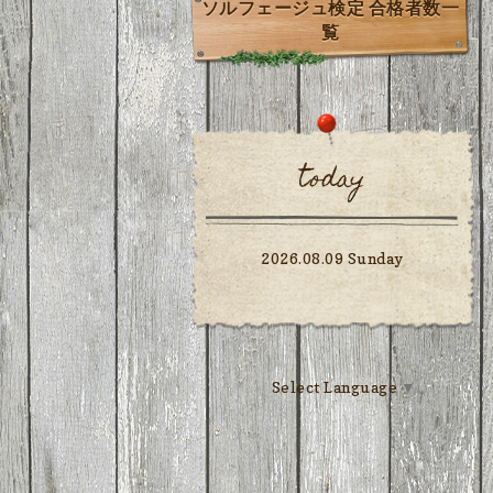
ソルフェージュ検定 合格者数一
覧
today
2026.08.09 Sunday
Select Language
▼