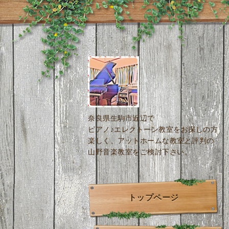
奈良県生駒市近辺で
ピアノ♪エレクトーン教室をお探しの方
楽しく、アットホームな教室と評判の
山野音楽教室をご検討下さい。
トップページ