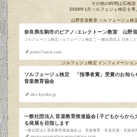
その他の時間は応相談
2026年1月ソルフェジュ検定を
山野音楽教室 ソルフェージュ検
奈良県生駒市のピアノ♪エレクトーン教室 山野
piano7nara.com
ソルフェジュ検定 インフォメーション
ソルフェージュ検定 「指導者賞」受賞のお知らせ 
音楽教育協会
nko-kyoiku.jp
一般社団法人 音楽教育推進協会 | 子どもからか
る発展を目指します
music-promotion-association.com