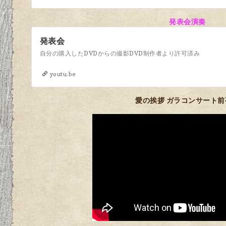
発表会演奏
発表会
自分の購入したDVDからの撮影DVD制作者より許可済み
youtu.be
愛の挨拶 ガラコンサート前