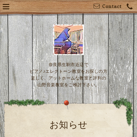
Contact
奈良県生駒市近辺で
ピアノ♪エレクトーン教室をお探しの方
楽しく、アットホームな教室と評判の
山野音楽教室をご検討下さい。
お知らせ