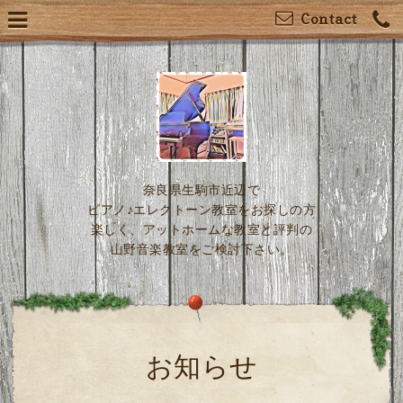
Contact
奈良県生駒市近辺で
ピアノ♪エレクトーン教室をお探しの方
楽しく、アットホームな教室と評判の
山野音楽教室をご検討下さい。
お知らせ